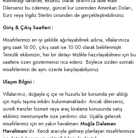
edilmediği takdirde, eksiksiz olarak tarafınıza iade edilir.
Dilerseniz bu ödemeyi, güncel kur üzerinden Amerikan Doları,
Euro veya İngiliz Sterlini cinsinden de gerçekleştirebilirsiniz.
Giriş & Çıkış Saatleri :
Misafirlerimizi en iyi şekilde ağırlayabilmek adına, villalarımıza
giriş saati 16:00, çıkış saati ise 10:00 olarak belirlenmiştir.
Temizlik ekibimizin, her bir detayı titizlikle hazırlayabilmesi için bu
saatlere özen göstermenizi rica ederiz. Böylece sizden sonraki
misafirlerimizi de aynı özenle karşılayabiliyoruz.
Ulaşım Bilgisi :
Villalarımız, doğayla iç içe ve huzurlu bir konumda yer aldığı
için toplu taşıma imkânı bulunmamaktadır. Ancak dilerseniz,
ücretli transfer hizmeti veya araç kiralama konusunda satış
ekibimiz memnuniyetle size yardımcı olur. Uçakla gelecek
misafirlerimiz için en yakın havalimanı
Muğla Dalaman
Havalimanı
’dır. Kendi aracıyla gelmeyi planlayan misafirlerimize