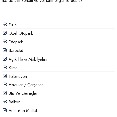
ise detaylı konum ve yol tarifi bilgisi ile destek
Fırın
Özel Otopark
Otopark
Barbekü
Açık Hava Mobilyaları
Klima
Televizyon
Havlular / Çarşaflar
Ütü Ve Gereçleri
Balkon
Amerikan Mutfak