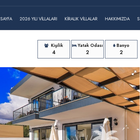
 SAYFA
2026 YILI VILLALARI
KIRALIK VILLALAR
HAKKIMIZDA
S
Kişilik
Yatak Odası
Banyo
4
2
2