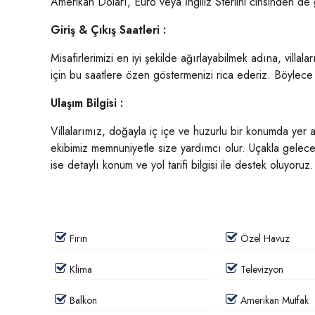
Amerikan Doları, Euro veya İngiliz Sterlini cinsinden de g
Giriş & Çıkış Saatleri :
Misafirlerimizi en iyi şekilde ağırlayabilmek adına, villalar
için bu saatlere özen göstermenizi rica ederiz. Böylece s
Ulaşım Bilgisi :
Villalarımız, doğayla iç içe ve huzurlu bir konumda yer 
ekibimiz memnuniyetle size yardımcı olur. Uçakla gelecek
ise detaylı konum ve yol tarifi bilgisi ile destek oluyoruz.
Fırın
Özel Havuz
Klima
Televizyon
Balkon
Amerikan Mutfak