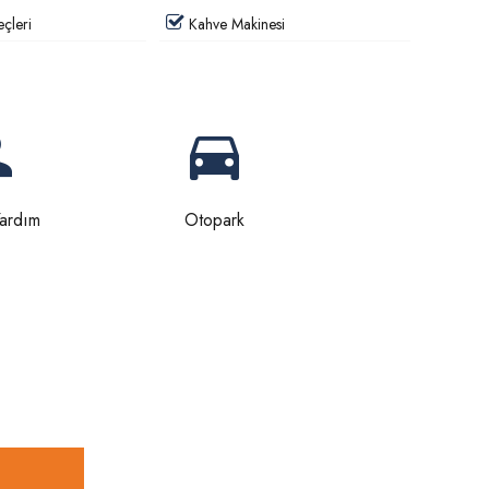
çleri
Kahve Makinesi
Yardım
Otopark