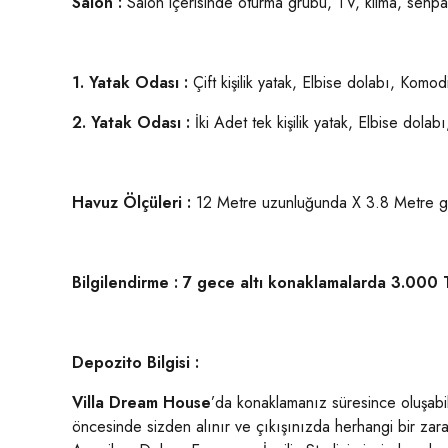
Salon :
Salon içerisinde oturma grubu, TV, klima, sehpa 
1. Yatak Odası
:
Çift kişilik yatak, Elbise dolabı, Komo
2. Yatak Odası
:
İki Adet tek kişilik yatak, Elbise dol
Havuz Ölçüleri :
12 Metre uzunluğunda X 3.8 Metre gen
Bilgilendirme : 7 gece altı konaklamalarda 3.000 
Depozito Bilgisi :
Villa Dream House
’da konaklamanız süresince oluşabil
öncesinde sizden alınır ve çıkışınızda herhangi bir zara