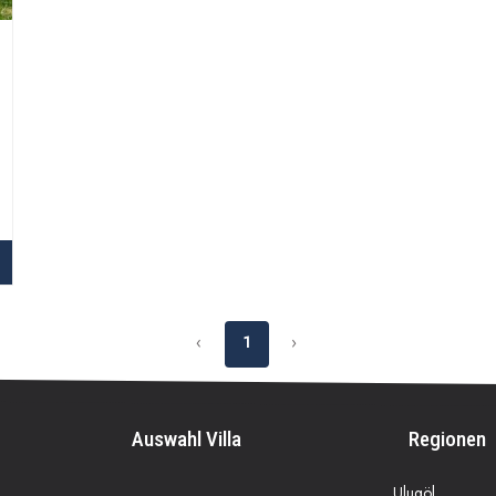
‹
1
›
Auswahl Villa
Regionen
Ulugöl