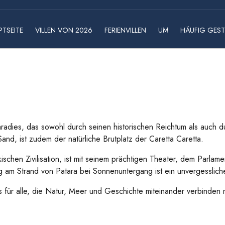
TSEITE
VILLEN VON 2026
FERIENVILLEN
UM
HÄUFIG GEST
Paradies, das sowohl durch seinen historischen Reichtum als auch d
and, ist zudem der natürliche Brutplatz der Caretta Caretta.
ischen Zivilisation, ist mit seinem prächtigen Theater, dem Parl
ng am Strand von Patara bei Sonnenuntergang ist ein unvergessliche
s für alle, die Natur, Meer und Geschichte miteinander verbinden