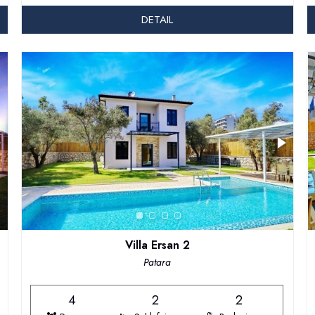
DETAIL
Villa Ersan 2
Patara
4
2
2