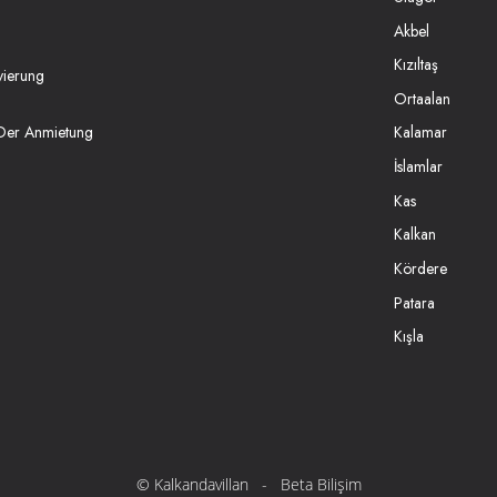
Akbel
Kızıltaş
vierung
Ortaalan
 Der Anmietung
Kalamar
İslamlar
Kas
Kalkan
Kördere
Patara
Kışla
©
Kalkandavillan
-
Beta Bilişim