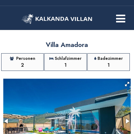
Villa Amadora
Personen
Schlafzimmer
Badezimmer
2
1
1