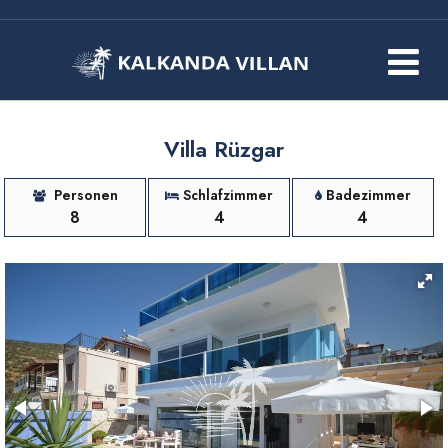
Villa Rüzgar
Personen
Schlafzimmer
Badezimmer
8
4
4