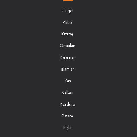
Ulugöl
Akbel
Kızıltaş
Ortaalan
Kalamar
İslamlar
Kas
Kalkan
Kördere
Patara
Kışla