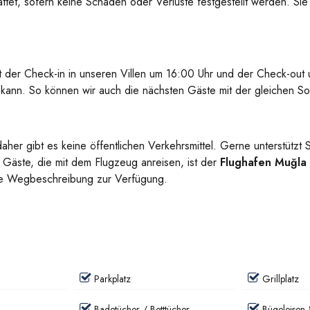
stattet, sofern keine Schäden oder Verluste festgestellt werden. S
t der Check-in in unseren Villen um 16:00 Uhr und der Check-out u
n kann. So können wir auch die nächsten Gäste mit der gleichen S
daher gibt es keine öffentlichen Verkehrsmittel. Gerne unterstütz
 Gäste, die mit dem Flugzeug anreisen, ist der
Flughafen Muğla
erte Wegbeschreibung zur Verfügung.
Parkplatz
Grillplatz
Badetücher / Betttücher
Bügeleisen 