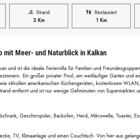
Strand
Restaurant
2 Km
1 Km
b mit Meer- und Naturblick in Kalkan
Kalkan und ist die ideale Ferienvilla für Familien und Freundesgrupp
ezimmern. Ein großer privater Pool, ein weitläufiger Garten und 
ten wie stilvollen amerikanischen Küchengeräten, kostenlosem WLAN
Strand entfernt und ist nur wenige Gehminuten von Supermärkten un
hrank, Geschirrspüler, Backofen, Herd, Mikrowelle, Toaster, Ess
cke, TV, Klimaanlage und einen Couchtisch. Von hier aus gelange